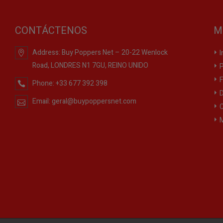
CONTÁCTENOS
M
Address:
Buy Poppers Net – 20-22 Wenlock
I
Road, LONDRES N1 7GU, REINO UNIDO
P
F
Phone:
+33 677 392 398
D
Email:
geral@buypoppersnet.com
C
M