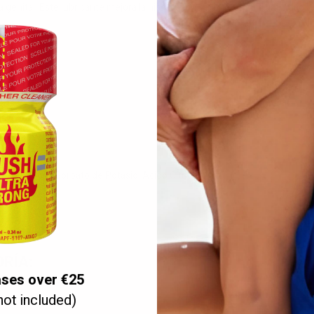
ea genital. Este lubricante mejora la hidratación de la piel y su elasticid
s.
o de Sodio, Sorbato de Potasio, Ácido Cítrico.
RÍA:
ases over €25
not included)