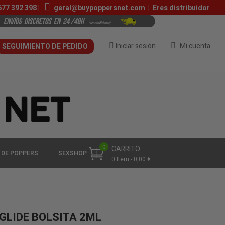
677 392 398
|
geral@buypoppersnet.com
|
Eres distribuidor
Iniciar sesión
Mi cuenta
SEGUIMIENTO DE PEDIDO
0
CARRITO
 DE POPPERS
SEXSHOP
0 Item - 0,00 €
GLIDE BOLSITA 2ML