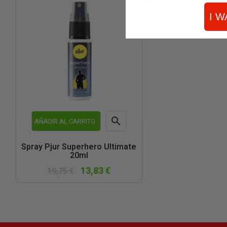
I W

AÑADIR AL CARRITO
Vista
Spray Pjur Superhero Ultimate
20ml
rápida
13,83 €
19,75 €