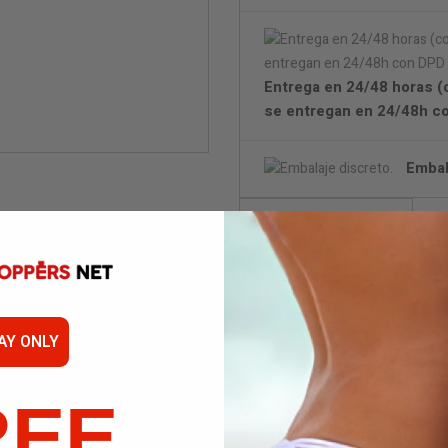
Entrega en 24/48 horas (c
se entregan en 24/48h c
Embal
Not
AY ONLY
REE
umérgete en una nueva dimensión de la sensualidad: ligera, dulce, desea