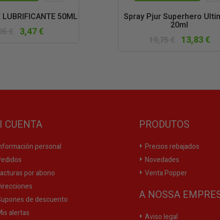
Vista
Vist
 LUBRIFICANTE 50ML
Spray Pjur Superhero Ulti
20ml
rápida
rápi
3,47 €
95 €
13,83 €
19,75 €
I CUENTA
PRODUTOS
nformación personal
Precios rebajados
edidos
Novedades
acturas por abono
Venta Popper
irecciones
A NOSSA EMPRE
upones de descuento
is alertas
Aviso legal