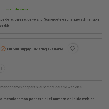
Impuestos incluidos
uave de las cerezas de verano. Sumérgete en una nueva dimensión
eseable.

favorite_border
Current supply. Ordering availlable
o mencionamos poppers ni el nombre del sitio web en