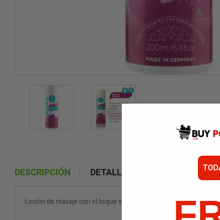
TOD
DESCRIPCIÓN
DETALLES DEL PRODUCTO
F
Loción de masaje con el toque suave de las cerezas de verano. S