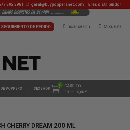
677 392 398
|
geral@buypoppersnet.com
|
Eres distribuidor
Iniciar sesión
Mi cuenta
SEGUIMIENTO DE PEDIDO
0
CARRITO
 DE POPPERS
SEXSHOP
0 Item - 0,00 €
CH CHERRY DREAM 200 ML