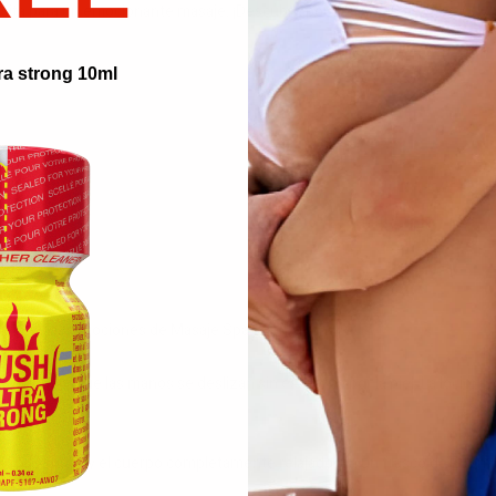
sita para un emocionante masaje. ¡Descubre por ti mismo!
ra strong 10ml
ctos de Pjur - Lociones de Masaje Spa Scentouch.
a permite que las manos se deslizan sin esfuerzo por la piel. La loción n
la piel suave y el cuerpo completamente relajado. En un frasco de 200ml 