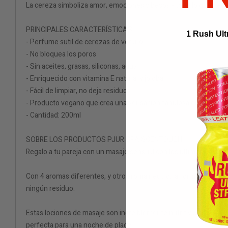
La cereza simboliza amor, emociones y besos - todo lo que nece
PRINCIPALES CARACTERÍSTICAS
1 Rush Ult
- Perfume sutil de cerezas de verano
- No bloquea los poros
- Sin aceites, grasas, siliconas, agua
- Enriquecido con vitamina E natural y jojoba
- Fácil de limpiar, no deja residuos
- Producto vegano que crea una sensación fabulosa en la piel
- Cantidad: 200ml
SOBRE LOS PRODUCTOS PJUR SPA SCENTOUCH
Regalo a tu pareja con un masaje sensual con los últimos produ
Con 4 aromas diferentes, y otro aroma neutro, la fórmula durader
ningún residuo.
Estas lociones de masaje son increíblemente nutritivas, dejando 
perfecta para una noche de placer.