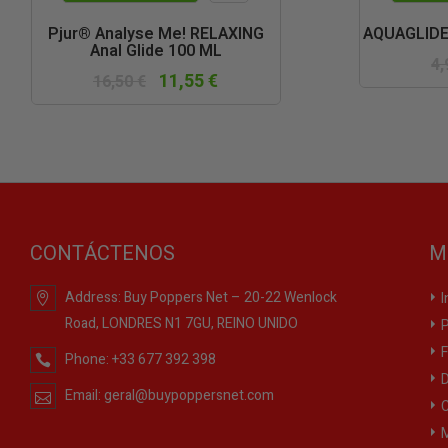
Vista
Pjur® Analyse Me! RELAXING
AQUAGLIDE
Anal Glide 100 ML
rápida
4,
11,55 €
16,50 €
CONTÁCTENOS
M
Address:
Buy Poppers Net – 20-22 Wenlock
I
Road, LONDRES N1 7GU, REINO UNIDO
P
F
Phone:
+33 677 392 398
D
Email:
geral@buypoppersnet.com
C
M