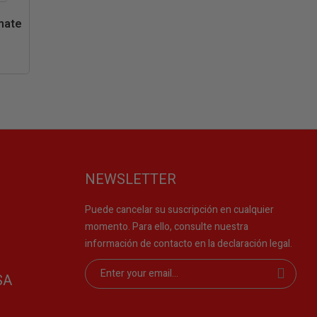
a
mate
da
NEWSLETTER
Puede cancelar su suscripción en cualquier
momento. Para ello, consulte nuestra
información de contacto en la declaración legal.
SA