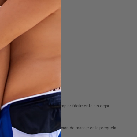
o bloquea los poros y se puede limpiar fácilmente sin dejar
con un dispensador fácil, esta loción de masaje es la prequela