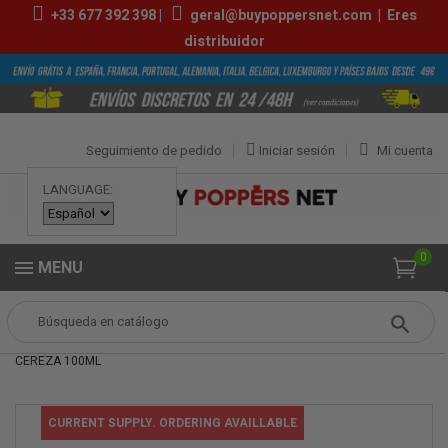
+33
677 392 398
|
geral@buypoppersnet.com
|
Eres
distribuidor
Seguimiento de pedido
Iniciar sesión
Mi cuenta
LANGUAGE:
0
MENU
Popper
Sexshop
LUBRICANTES
AQUAGLIDE LUBRICANTE SABOR
CEREZA 100ML
CURRENT SUPPLY. ORDERING AVAILLABLE