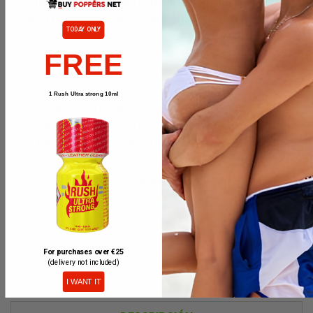
Sítio Web 100% seguro. No mencionamos poppers
ni el nombre del sitio web en el extracto bancario
TODAY ONLY
FREE
1 Rush Ultra strong 10ml
Entrega en 24/48 horas (con DPD) Pedidos
realizados hasta las 12h día laboral se entregan en
24/48h con DPD (España Península)
Embalaje discreto.
Notificarme cuando esté disponible
For purchases over €25
(delivery not included)
I WANT IT