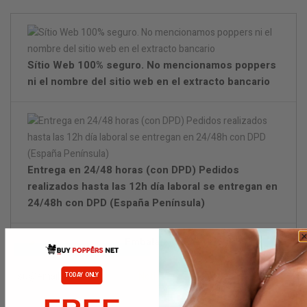
Sítio Web 100% seguro. No mencionamos poppers
ni el nombre del sitio web en el extracto bancario
Entrega en 24/48 horas (con DPD) Pedidos
realizados hasta las 12h día laboral se entregan en
24/48h con DPD (España Península)
Embalaje discreto.
Notificarme cuando esté disponible
TODAY ONLY