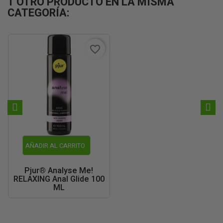
1 OTRO PRODUCTO EN LA MISMA
CATEGORÍA:
favorite_border
AÑADIR AL CARRITO
Pjur® Analyse Me!
RELAXING Anal Glide 100
ML
11,55 €
16,50 €