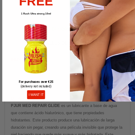
FREE
1 Rush Ultra strong 10ml
DESCRIPCIÓN
DETALLES DEL PRODUCTO
INGREDIENTES:
Aqua (Agua), Glicerina, Goma Xantana, Hialuronato de Sodio,
Alcohol Bencílico, Benzoato de Sodio, Sorbato de Potasio,
Ácido Cítrico.
For purchases over €25
(delivery not included)
I WANT IT
DESCRIPCIÓN:
PJUR MED REPAIR GLIDE
es un lubricante a base de agua
que contiene ácido hialurónico, que tiene propiedades
hidratantes. Este producto produce una lubricación de larga
duración sin pegar, creando una película invisible que protege la
piel haciendo que quede más suave y más hidratada. Este