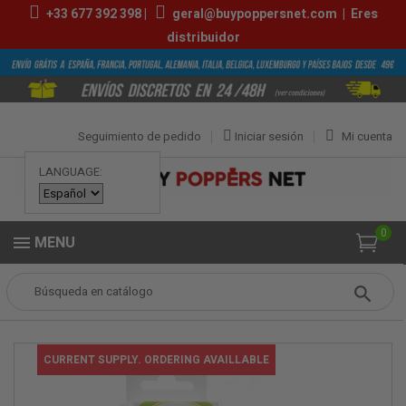
+33
677 392 398
|
geral@buypoppersnet.com
|
Eres
distribuidor
Seguimiento de pedido
Iniciar sesión
Mi cuenta
LANGUAGE:
0
MENU
Popper
Sexshop
LUBRICANTES
pjur® med REPAIR glide 100 ML
CURRENT SUPPLY. ORDERING AVAILLABLE