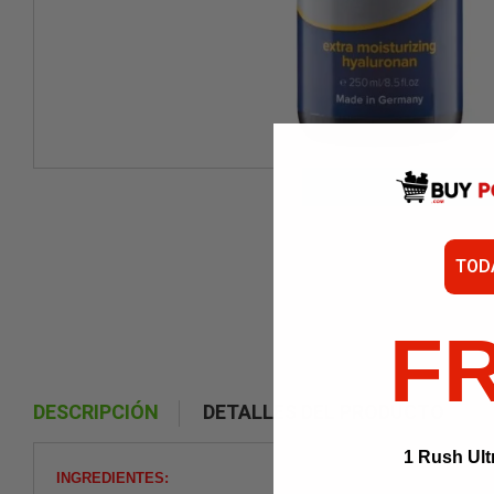
TOD
F
DESCRIPCIÓN
DETALLES DEL PRODUCTO
1 Rush Ult
INGREDIENTES: