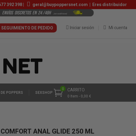
677 392 398
|
geral@buypoppersnet.com
|
Eres distribuidor
Iniciar sesión
Mi cuenta
SEGUIMIENTO DE PEDIDO
0
CARRITO
 DE POPPERS
SEXSHOP
0 Item - 0,00 €
 COMFORT ANAL GLIDE 250 ML