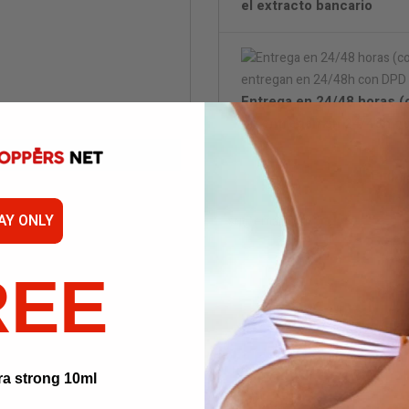
el extracto bancario
Entrega en 24/48 horas (c
se entregan en 24/48h c
Embal
AY ONLY
Not
REE
ra strong 10ml