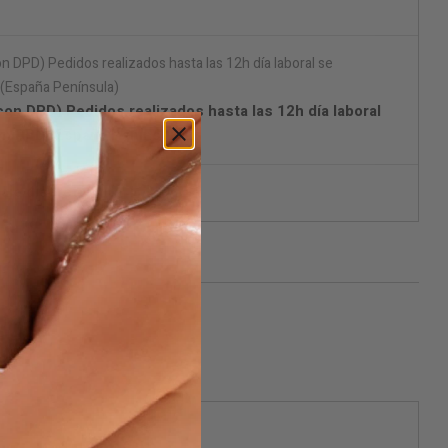
on DPD) Pedidos realizados hasta las 12h día laboral
on DPD (España Península)
aje discreto.
ificarme cuando esté disponible