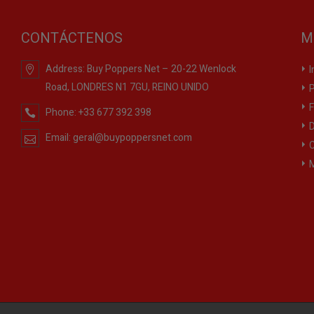
CONTÁCTENOS
M
Address:
Buy Poppers Net – 20-22 Wenlock
I
Road, LONDRES N1 7GU, REINO UNIDO
P
F
Phone:
+33 677 392 398
D
Email:
geral@buypoppersnet.com
C
M