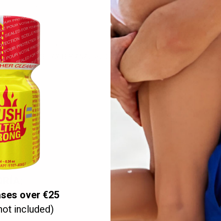
ncílico, Benzoato de Sodio, Sorbato de Potasio, Ácido Cítrico.
elaciones anales intensas ya que tiene en su composición el ácido hialuróni
.
ANALYSE ME! WATER ANAL GLIDE
no tiene olor ni sabor, es adecuado p
e y alrededor del ano. Sus propiedades calmantes harán efecto en cuestión de
RÍA:
ases over €25
not included)