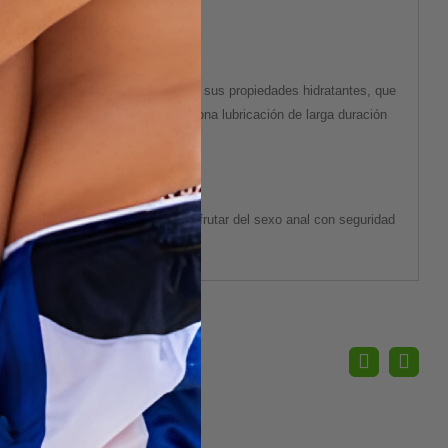
co, un compuesto muy conocido por sus propiedades hidratantes, que
ara usar con condones, y proporciona lubricación de larga duración
 minutos, lo que le permitirá disfrutar del sexo anal con seguridad