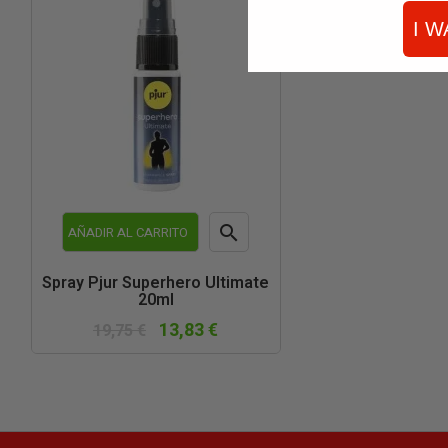
I W

AÑADIR AL CARRITO
Vista
Spray Pjur Superhero Ultimate
20ml
rápida
13,83 €
19,75 €