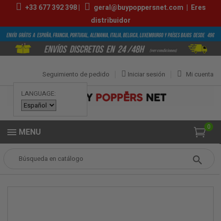
+33
677 392 398
|
geral@buypoppersnet.com
|
Eres
distribuidor
Seguimiento de pedido
Iniciar sesión
Mi cuenta
LANGUAGE:
0
MENU
Popper
Duchas Anales
Bombilla Enema Negra 350ml