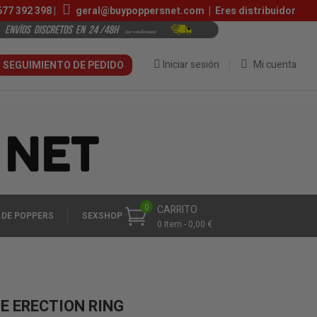
677 392 398
|
geral@buypoppersnet.com
|
Eres distribuidor
Iniciar sesión
Mi cuenta
SEGUIMIENTO DE PEDIDO
0
CARRITO
 DE POPPERS
SEXSHOP
0 Item - 0,00 €
NE ERECTION RING