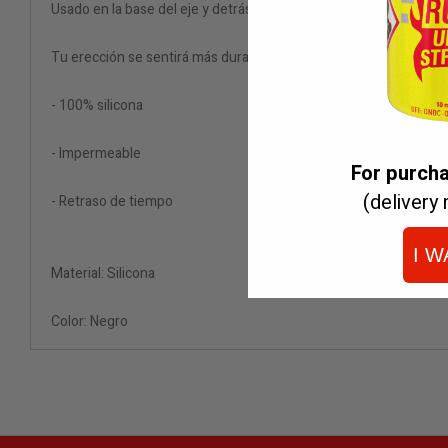
Usado en la base del eje y detrás del escroto, le proporcionará 
Tu erección se sentirá más dura y más grande también. Elige est
- 100% silicona
- Impermeable
For purch
(delivery 
- Retraso de tiempo
I W
Material: Silicona
Color: Negro