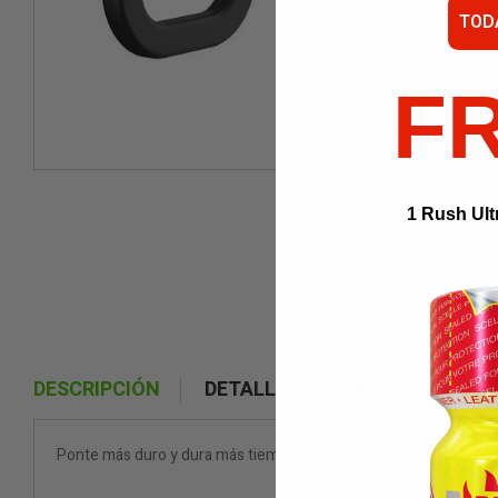
TOD
F
1 Rush Ult
DESCRIPCIÓN
DETALLES DEL PRODUCTO
Ponte más duro y dura más tiempo con este anillo de silicona. A 