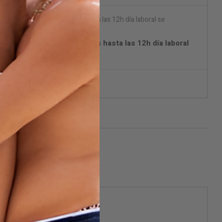
on DPD) Pedidos realizados hasta las 12h día laboral
on DPD (España Península)
aje discreto.
ificarme cuando esté disponible
 frentes.