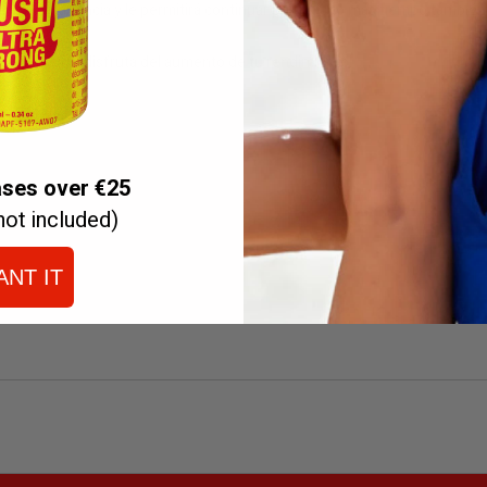
la mejor apariencia y le permitirá continuar por mucho más tiempo también
e cockring y disfruta del aumento de tu rendimiento.
ases over €25
not included)
ANT IT