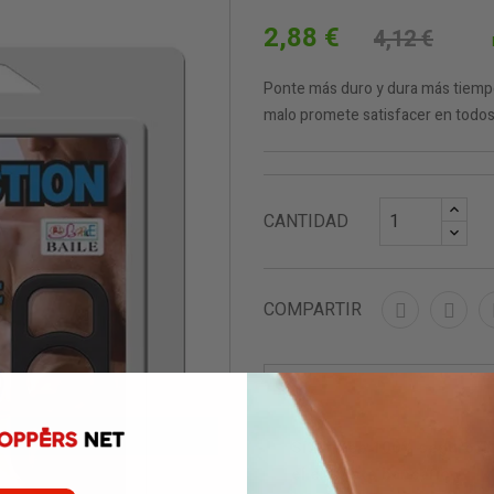
2,88 €
4,12 €
Ponte más duro y dura más tiempo c
malo promete satisfacer en todos 
CANTIDAD
COMPARTIR
Sítio Web 100% seguro. N
el extracto bancario