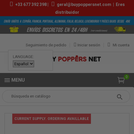
+33
677 392 398
|
geral@buypoppersnet.com
|
Eres
distribuidor
Seguimiento de pedido
Iniciar sesión
Mi cuenta
LANGUAGE:
0
MENU
Popper
Anillos con vibración
Anillo Rabbit VIBRADOR
CURRENT SUPPLY. ORDERING AVAILLABLE