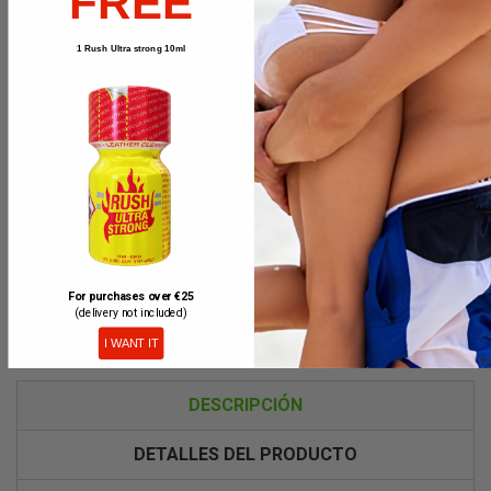
FREE
1 Rush Ultra strong 10ml
Entrega en 24/48 horas (con DPD) Pedidos
realizados hasta las 12h día laboral se entregan en
24/48h con DPD (España Península)
Embalaje discreto.
Notificarme cuando esté disponible
For purchases over €25
(delivery not included)
I WANT IT
DESCRIPCIÓN
DETALLES DEL PRODUCTO