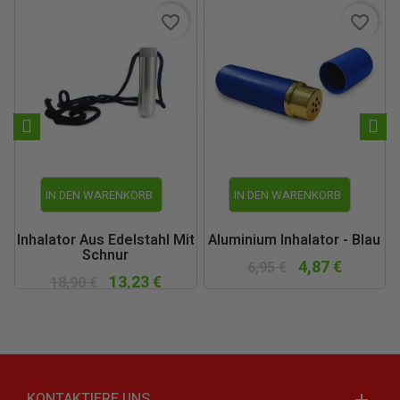
favorite_border
favorite_border
IN DEN WARENKORB
IN DEN WARENKORB
Inhalator Aus Edelstahl Mit
Aluminium Inhalator - Blau
Schnur
4,87 €
6,95 €
13,23 €
18,90 €
KONTAKTIERE UNS