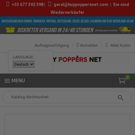
+33
677 392 398
|
geral@buypoppersnet.com
|
Sie sind
Wiederverkäufer
Auftragsverfolgung
Anmelden
Mein Konto
LANGUAGE:
0
MENU
Popper
POPPERS
ZUBEHÖR
Aluminium Inhalator - Schwarz