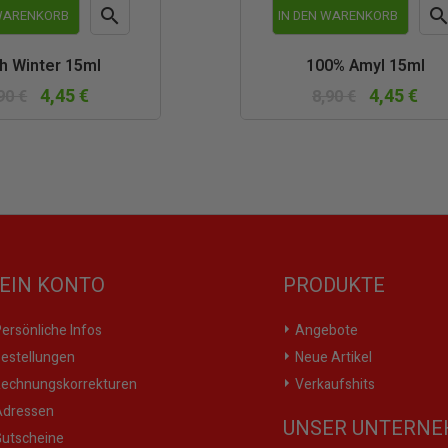

 WARENKORB
IN DEN WARENKORB
Vorschau
Vor
h Winter 15ml
100% Amyl 15ml
4,45 €
4,45 €
90 €
8,90 €
EIN KONTO
PRODUKTE
ersönliche Infos
Angebote
estellungen
Neue Artikel
echnungskorrekturen
Verkaufshits
dressen
UNSER UNTERN
utscheine