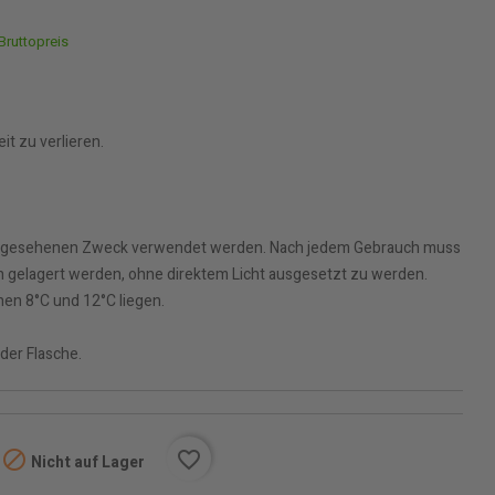
Bruttopreis
it zu verlieren.
 vorgesehenen Zweck verwendet werden. Nach jedem Gebrauch muss
on gelagert werden, ohne direktem Licht ausgesetzt zu werden.
hen 8°C und 12°C liegen.
der Flasche.

favorite_border
Nicht auf Lager