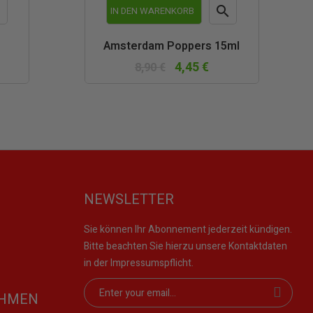


IN DEN WARENKORB
schau
Vorschau
Amsterdam Poppers 15ml
4,45 €
8,90 €
NEWSLETTER
Sie können Ihr Abonnement jederzeit kündigen.
Bitte beachten Sie hierzu unsere Kontaktdaten
in der Impressumspflicht.
EHMEN