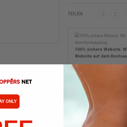
TEILEN
100% sichere Website. W
Website auf dem Kontoa
Lieferung in 24/48 Stund
von 24/48 Stunden mit DP
AY ONLY
Di
Wen