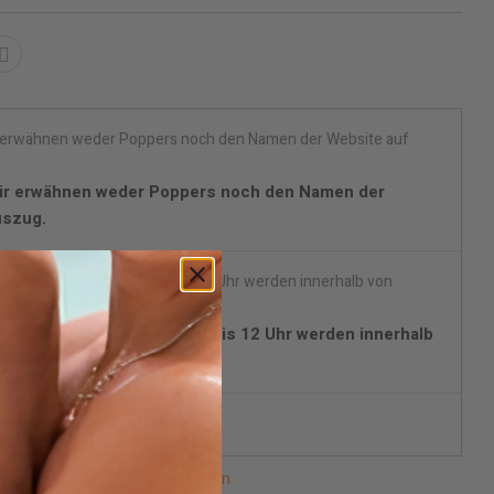
ir erwähnen weder Poppers noch den Namen der
uszug.
en (mit DPD) Bestellungen bis 12 Uhr werden innerhalb
D (Spanien) geliefert.
skrete Verpackung.
n lieferbar, bitte benachrichtigen