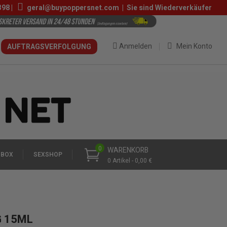
398
|
geral@buypoppersnet.com
|
Sie sind Wiederverkäufer
Anmelden
Mein Konto
AUFTRAGSVERFOLGUNG
0
WARENKORB
 BOX
SEXSHOP
0 Artikel - 0,00 €
G 15ML