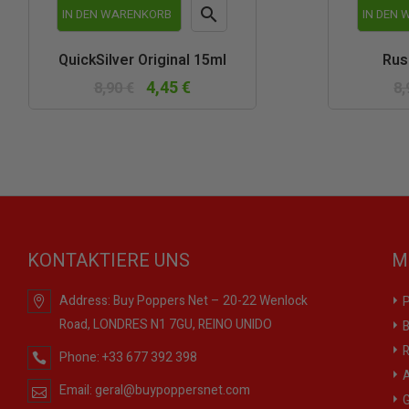

IN DEN WARENKORB
IN DEN
Vorschau
QuickSilver Original 15ml
Rus
4,45 €
8,90 €
8,
KONTAKTIERE UNS
M
Address:
Buy Poppers Net – 20-22 Wenlock
P
Road, LONDRES N1 7GU, REINO UNIDO
B
R
Phone:
+33 677 392 398
A
Email:
geral@buypoppersnet.com
G