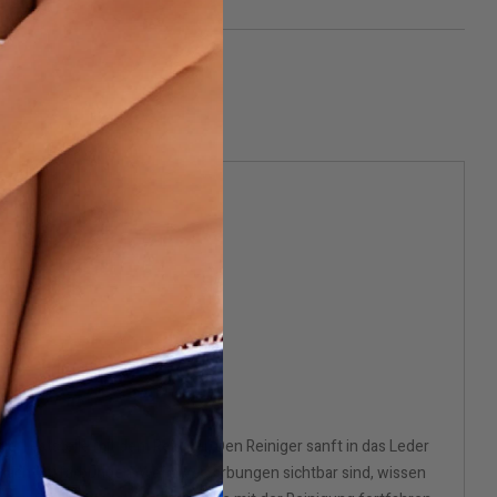
Teststelle mit dem Reiniger. Den Reiniger sanft in das Leder
 nach Verfärbungen. Wenn Verfärbungen sichtbar sind, wissen