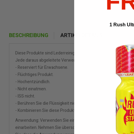
F
1 Rush Ult
BESCHREIBUNG
ARTIKELDETAILS
Diese Produkte sind Lederreiniger.
Jede daraus abgeleitete Verwendung liegt in der Verantwortung
- Reserviert für Erwachsene.
- Flüchtiges Produkt.
- Hochentzündlich.
- Nicht einatmen.
- ISS nicht.
- Berühren Sie die Flüssigkeit nicht mit der Haut, da dies zu Ve
- Kombinieren Sie diese Produkte nicht mit Produkten wie Viagra 
Anwendung: Verwenden Sie ein sauberes weiches Tuch oder ein 
einarbeiten. Nehmen Sie überschüssige Flüssigkeit mit einem t