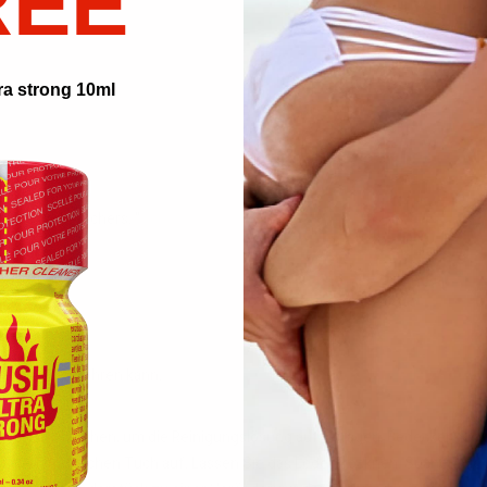
REE
ra strong 10ml
 des Verbrauchers. "
rbrennungen führen kann.
oder Cialis.
Wattestäbchen, um die Reinigungslösung aufzutragen. Bedecken Sie die 
rockenen, weichen Tuch auf. Lassen Sie das Leder trocknen. Suchen Sie