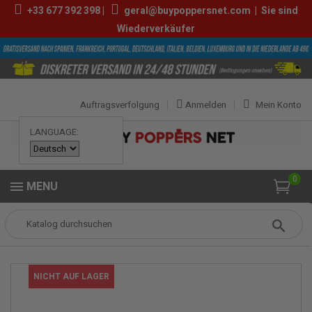
+33
677 392 398
|
geral@buypoppersnet.com
|
Sie sind
Wiederverkäufer
Auftragsverfolgung
Anmelden
Mein Konto
LANGUAGE:
0
MENU
Popper
POPPERS
POPPERS KLEIN
Hard Ware 9ml
NICHT AUF LAGER