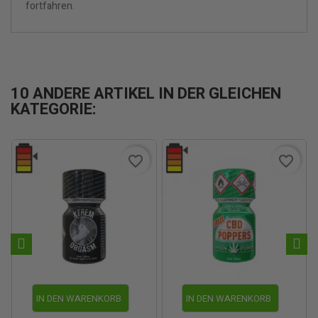
fortfahren.
10 ANDERE ARTIKEL IN DER GLEICHEN
KATEGORIE:
favorite_border
favorite_border
IN DEN WARENKORB
IN DEN WARENKORB