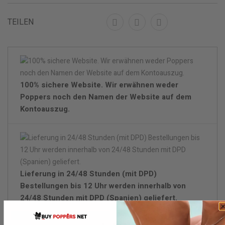
TEILEN
100% sichere Website. Wir erwähnen weder
Poppers noch den Namen der Website auf dem
Kontoauszug.
Lieferung in 24/48 Stunden (mit DPD)
Bestellungen bis 12 Uhr werden innerhalb von
24/48 Stunden mit DPD (Spanien) geliefert.