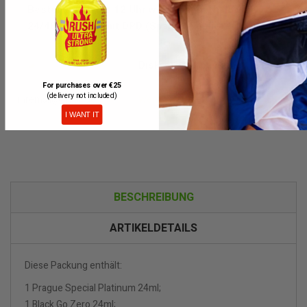
Bestellungen bis 12 Uhr werden innerhalb von
24/48 Stunden mit DPD (Spanien) geliefert.
Diskrete Verpackung.
For purchases over €25
(delivery not included)
Wenn lieferbar, bitte benachrichtigen
I WANT IT
BESCHREIBUNG
ARTIKELDETAILS
Diese Packung enthält:
1 Prague Special Platinum 24ml;
1 Black Go Zero 24ml;