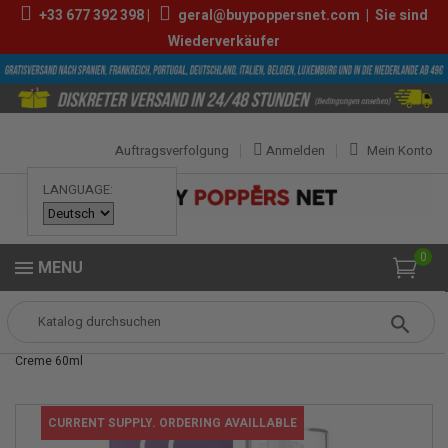
+33
677 392 398
|
geral@buypoppersnet.com
|
Sie sind
Wiederverkäufer
Auftragsverfolgung
Anmelden
Mein Konto
LANGUAGE:
0
MENU
Popper
Sexshop
INTIM HYGIENE
CC Lightening Genitalaufhellungs-
Creme 60ml
CURRENT SUPPLY. ORDERING AVAILLABLE