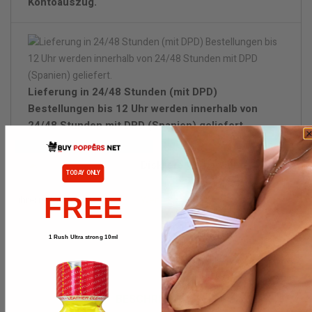
Kontoauszug.
Lieferung in 24/48 Stunden (mit DPD)
Bestellungen bis 12 Uhr werden innerhalb von
24/48 Stunden mit DPD (Spanien) geliefert.
Diskrete Verpackung.
TODAY ONLY
FREE
Wenn lieferbar, bitte benachrichtigen
1 Rush Ultra strong 10ml
BESCHREIBUNG