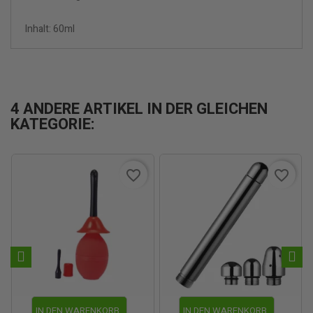
Inhalt: 60ml
4 ANDERE ARTIKEL IN DER GLEICHEN
KATEGORIE:
favorite_border
favorite_border
IN DEN WARENKORB
IN DEN WARENKORB