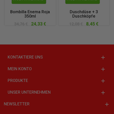
Bombilla Enema Roja
Duschdüse + 3
350ml
Duschköpfe
24,33 €
8,45 €
34,76 €
12,08 €
KONTAKTIERE UNS
MEIN KONTO
PRODUKTE
UNSER UNTERNEHMEN
NEWSLETTER