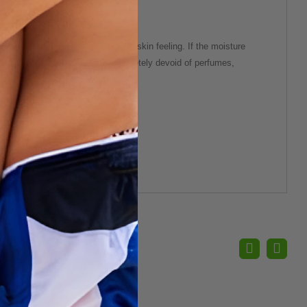
nt effect, it leaves a soft, silky skin feeling. If the moisture
-being again. This formula is completely devoid of perfumes,