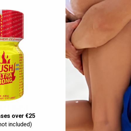
o a massage fluid developed specially for women. With an extremely long lubrica
ving birth or during menopause,
PJUR WOMAN
NUDE
will restore sexual well
tologically tested.
isture is desired.
KATEGORIE:
ases over €25
not included)