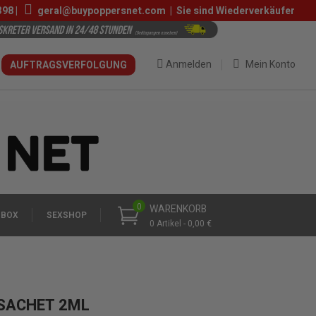
398
|
geral@buypoppersnet.com
|
Sie sind Wiederverkäufer
Anmelden
Mein Konto
AUFTRAGSVERFOLGUNG
0
WARENKORB
 BOX
SEXSHOP
0 Artikel - 0,00 €
SACHET 2ML