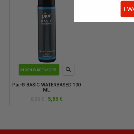
I W

IN DEN WARENKORB
Vorschau
Pjur® BASIC WATERBASED 100
ML
5,85 €
8,36 €