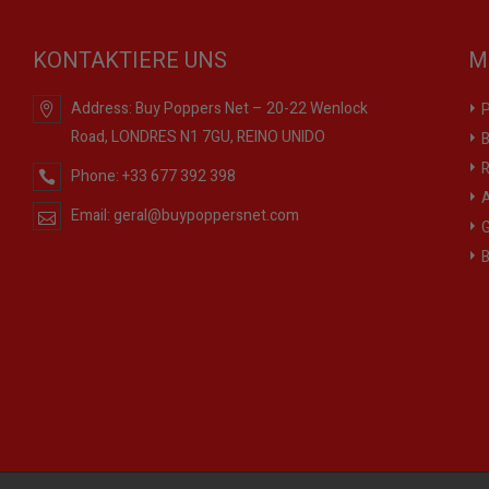
KONTAKTIERE UNS
M
Address:
Buy Poppers Net – 20-22 Wenlock
P
Road, LONDRES N1 7GU, REINO UNIDO
B
R
Phone:
+33 677 392 398
A
Email:
geral@buypoppersnet.com
G
B