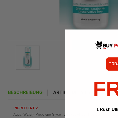
TOD
F
BESCHREIBUNG
ARTIKELDETAILS
INGREDIENTS:
1 Rush Ult
Aqua (Water), Propylene Glycol, Ethoxydiglycol, Hydroxypropyl Guar 