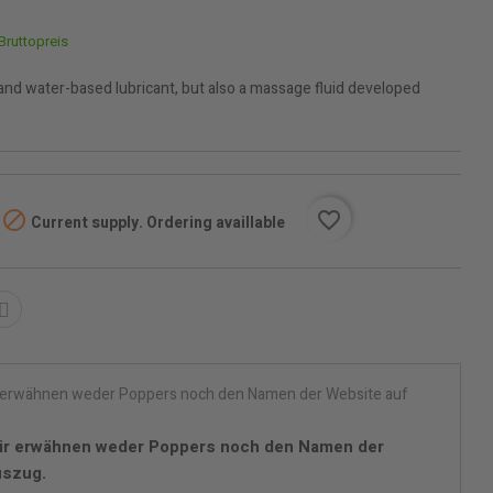
Bruttopreis
 and water-based lubricant, but also a massage fluid developed

favorite_border
Current supply. Ordering availlable
ir erwähnen weder Poppers noch den Namen der
uszug.