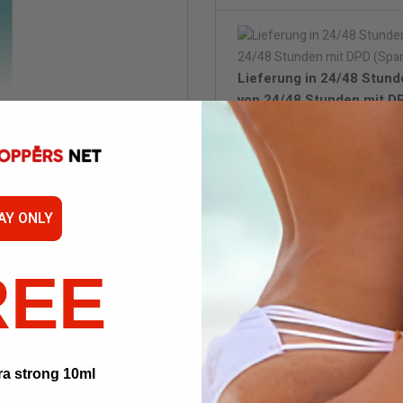
Lieferung in 24/48 Stund
von 24/48 Stunden mit DP
Di
Wen
AY ONLY
REE
ra strong 10ml
Hydroxypropyltrimonium Chloride, Hydroxyethylcellulose, Citric Acid.