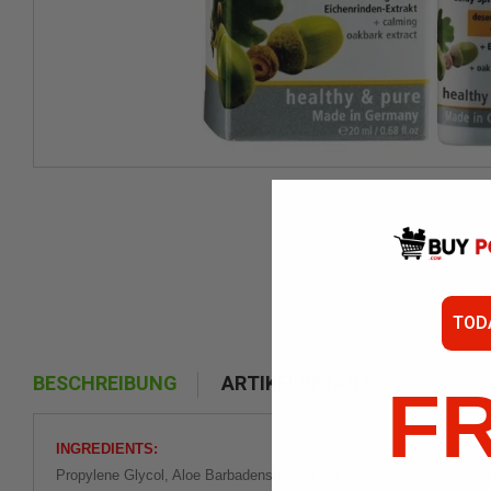
TOD
BESCHREIBUNG
ARTIKELDETAILS
F
INGREDIENTS:
Propylene Glycol, Aloe Barbadensis Leaf Juice, Alcohol denat., Aqu