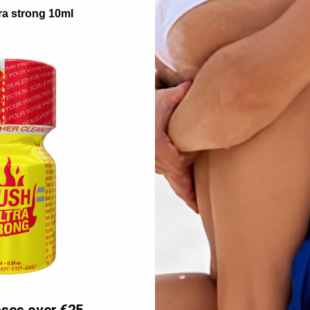
ra strong 10ml
 a constricting effect, and in combination with the desensitizing Panthenol h
safe for daily use.
PJUR MED PROLONG
is Lidocaine and benzocaine free.