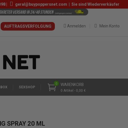
398
|
geral@buypoppersnet.com
|
Sie sind Wiederverkäufer
Anmelden
Mein Konto
AUFTRAGSVERFOLGUNG
0
WARENKORB
 BOX
SEXSHOP
0 Artikel - 0,00 €
G SPRAY 20 ML