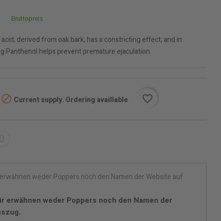
Bruttopreis
 acid, derived from oak bark, has a constricting effect, and in
ng Panthenol helps prevent premature ejaculation.

favorite_border
Current supply. Ordering availlable
ir erwähnen weder Poppers noch den Namen der
uszug.