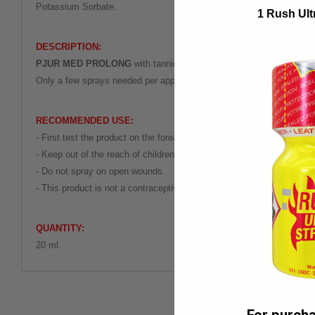
Potassium Sorbate.
1 Rush Ult
DESCRIPTION:
PJUR MED PROLONG
with tannic acid, derived from oak bark, has
Only a few sprays needed per application. Dermatologist tested and 
RECOMMENDED USE:
- First test the product on the forearm.
- Keep out of the reach of children.
- Do not spray on open wounds.
- This product is not a contraceptive.
QUANTITY:
20 ml.