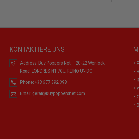
KONTAKTIERE UNS
M
Address:
Buy Poppers Net – 20-22 Wenlock
P
Road, LONDRES N1 7GU, REINO UNIDO
B
R
Phone:
+33 677 392 398
A
Email:
geral@buypoppersnet.com
G
B