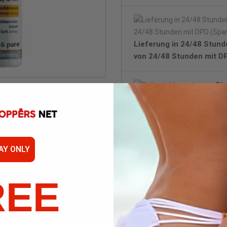
Lieferung in 24/48 Stund
von 24/48 Stunden mit DP
Di
Wen
AY ONLY
REE
a, Panthenol, Hamamelis Virginiana Bark/Leaf/Twig Extract, Mentha Piperita 