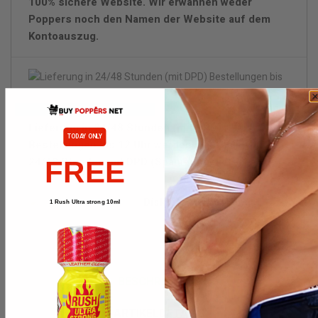
100% sichere Website. Wir erwähnen weder
Poppers noch den Namen der Website auf dem
Kontoauszug.
Lieferung in 24/48 Stunden (mit DPD)
TODAY ONLY
Bestellungen bis 12 Uhr werden innerhalb von
24/48 Stunden mit DPD (Spanien) geliefert.
FREE
Diskrete Verpackung.
1 Rush Ultra strong 10ml
BESCHREIBUNG
ARTIKELDETAILS