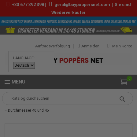
+33
677 392 398
|
geral@buypoppersnet.com
|
Sie sind
Wiederverkäufer
Auftragsverfolgung
Anmelden
Mein Konto
LANGUAGE:
0
MENU
Popper
Sexshop
SEXSPIELZEUG
Set mit 2 Penisringen – Feinlatex
– Durchmesser 40 und 45