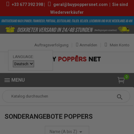
+33
677 392 398
|
geral@buypoppersnet.com
|
Sie sind
Wiederverkäufer
Auftragsverfolgung
Anmelden
Mein Konto
LANGUAGE:
0
MENU
Popper
POPPERS
SONDERANGEBOTE POPPERS
SONDERANGEBOTE POPPERS
Name (A bis Z)